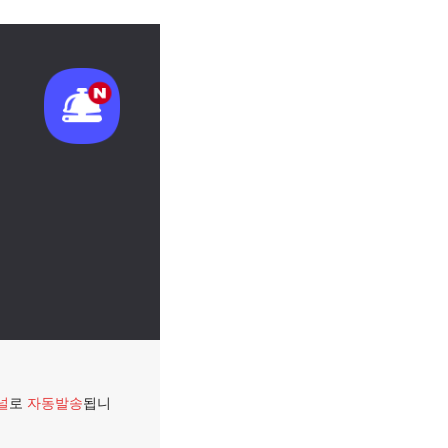
널
로
자동발송
됩니