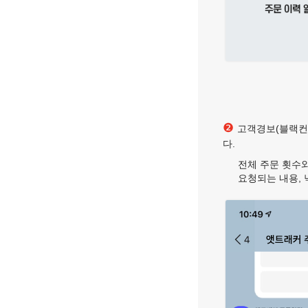
❷
고객경보(블랙컨슈
다.
전체 주문 횟수와
요청되는 내용,